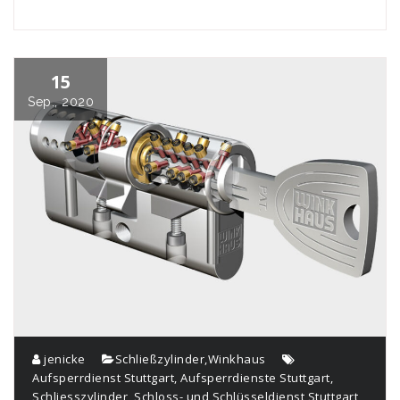
15
Sep., 2020
jenicke
Schließzylinder
,
Winkhaus
Aufsperrdienst Stuttgart
,
Aufsperrdienste Stuttgart
,
Schliesszylinder
,
Schloss- und Schlüsseldienst Stuttgart
,