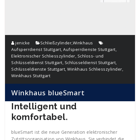
jenicke
Schließzylinder
,
Winkhaus
Aufsperrdienst Stuttgart
,
Aufsperrdienste Stuttgart
,
Elektronischer Schliesszylinder
,
Schloss- und
Schlüsseldienst Stuttgart
,
Schlüsseldienst Stuttgart
,
Schlüsseldienste Stuttgart
,
Winkhaus Schliesszylinder
,
Winkhaus Stuttgart
Winkhaus blueSmart
Intelligent und
komfortabel.
blueSmart ist die neue Generation elektronischer
Zutrittsorganisation von Winkhaus. Sie verbindet die