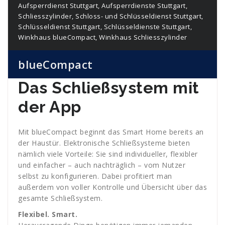
Aufsperrdienst Stuttgart
,
Aufsperrdienste Stuttgart
,
Schliesszylinder
,
Schloss- und Schlüsseldienst Stuttgart
,
Schlüsseldienst Stuttgart
,
Schlüsseldienste Stuttgart
,
Winkhaus blueCompact
,
Winkhaus Schliesszylinder
blueCompact
Das Schließsystem mit
der App
Mit blueCompact beginnt das Smart Home bereits an
der Haustür. Elektronische Schließsysteme bieten
nämlich viele Vorteile: Sie sind individueller, flexibler
und einfacher – auch nachträglich – vom Nutzer
selbst zu konfigurieren. Dabei profitiert man
außerdem von voller Kontrolle und Übersicht über das
gesamte Schließsystem.
Flexibel. Smart.