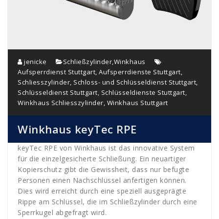
jenicke
Schließzylinder
,
Winkhaus
Aufsperrdienst Stuttgart
,
Aufsperrdienste Stuttgart
,
Schliesszylinder
,
Schloss- und Schlüsseldienst Stuttgart
,
Schlüsseldienst Stuttgart
,
Schlüsseldienste Stuttgart
,
Winkhaus Schliesszylinder
,
Winkhaus Stuttgart
Winkhaus keyTec RPE
keyTec RPE von Winkhaus ist das innovative System
für die einzelgesicherte Schließung. Ein neuartiger
Kopierschutz gibt die Gewissheit, dass nur befugte
Personen einen Nachschlüssel anfertigen können.
Dies wird erreicht durch eine speziell ausgeprägte
Rippe am Schlüssel, die im Schließzylinder durch eine
Sperrkugel abgefragt wird.