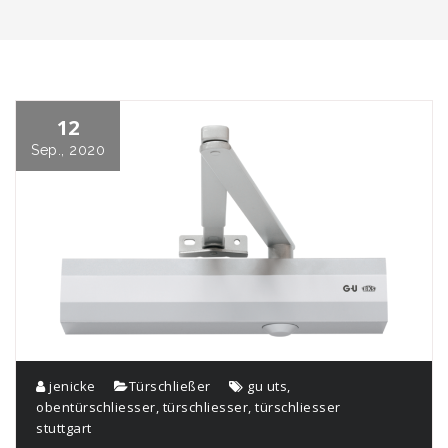
12
Sep., 2020
jenicke
Türschließer
gu uts
,
obentürschliesser
,
türschliesser
,
türschliesser
stuttgart