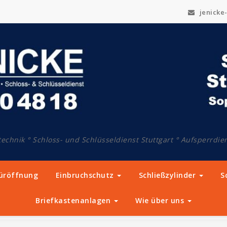
jenicke-
technik ° Schloss- und Schlüsseldienst Stuttgart ° Aufsperrdien
Türöffnung
Einbruchschutz
Schließzylinder
S
Briefkastenanlagen
Wie über uns