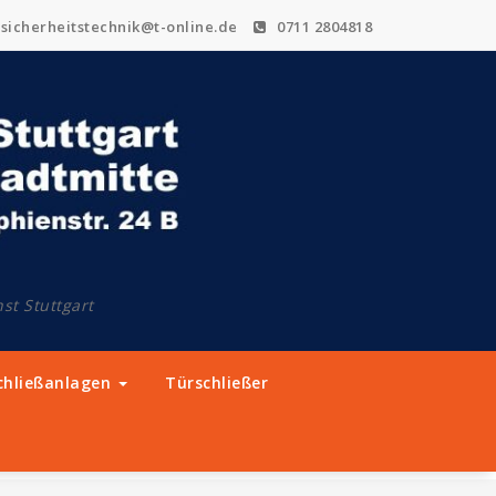
sicherheitstechnik@t-online.de
0711 2804818
st Stuttgart
chließanlagen
Türschließer