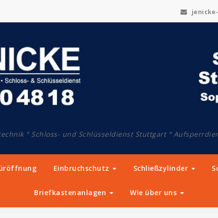
jenicke-
technik ° Schloss- und Schlüsseldienst Stuttgart ° Aufsperrdien
Türöffnung
Einbruchschutz
Schließzylinder
S
Briefkastenanlagen
Wie über uns