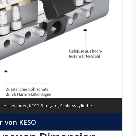
liesszylinder
,
KESO Stuttgart
,
Schliesszylinder
r von KESO