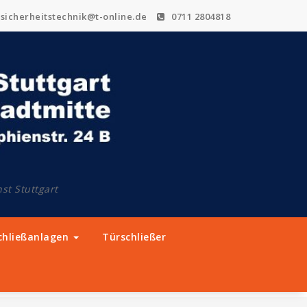
sicherheitstechnik@t-online.de
0711 2804818
st Stuttgart
chließanlagen
Türschließer