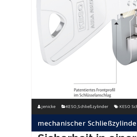
jenicke
KESO
,
Schließzylinder
KESO Sch
mechanischer Schließzylinde